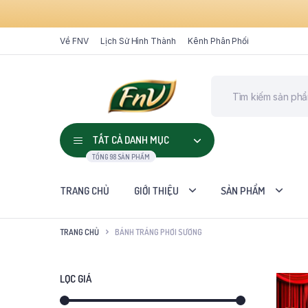
Về FNV
Lịch Sử Hình Thành
Kênh Phân Phối
TẤT CẢ DANH MỤC
TỔNG 98 SẢN PHẨM
TRANG CHỦ
GIỚI THIỆU
SẢN PHẨM
TRANG CHỦ
BÁNH TRÁNG PHƠI SƯƠNG
LỌC GIÁ