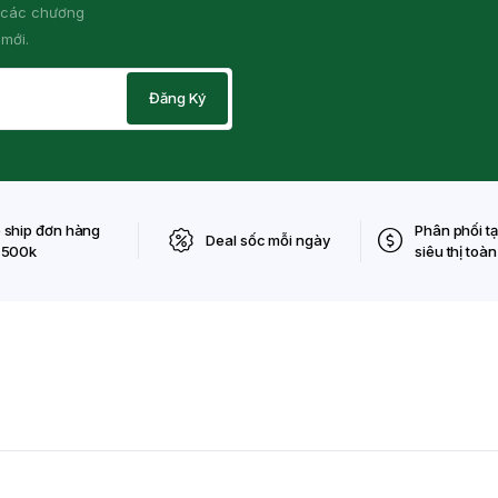
ề các chương
 mới.
 ship đơn hàng
Phân phối tạ
Deal sốc mỗi ngày
 500k
siêu thị toà