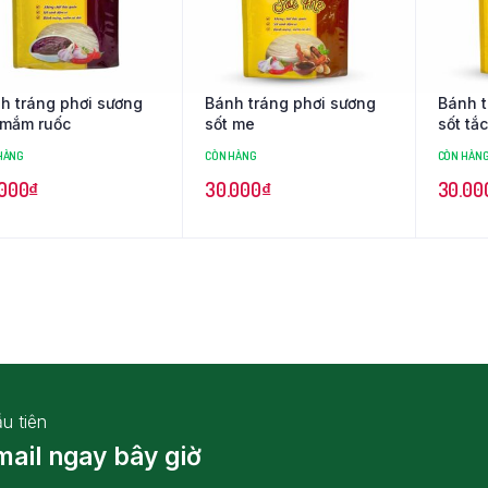
h tráng phơi sương
Bánh tráng phơi sương
Bánh t
 mắm ruốc
sốt me
sốt tắc
HÀNG
CÒN HÀNG
CÒN HÀN
.000
₫
30.000
₫
30.00
u tiên
mail ngay bây giờ