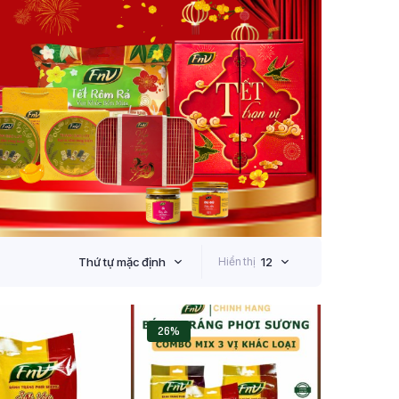
Thứ tự mặc định
Hiển thị
12
26%