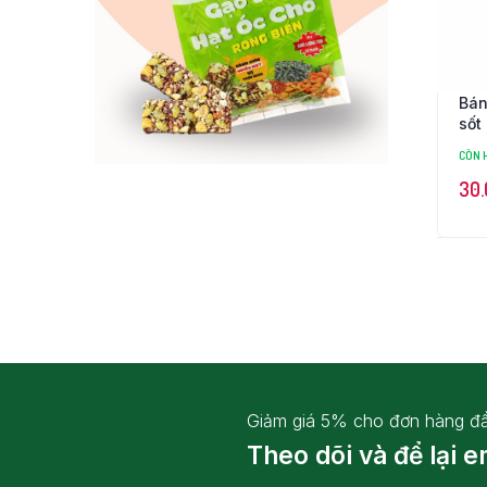
Bán
sốt
CÒN 
30
Giảm giá 5% cho đơn hàng đầ
Theo dõi và để lại e