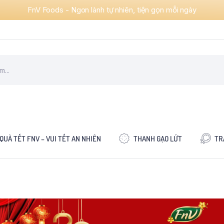
FnV Foods - Ngon lành tự nhiên, tiện gọn mỗi ngày
QUÀ TẾT FNV – VUI TẾT AN NHIÊN
THANH GẠO LỨT
TR