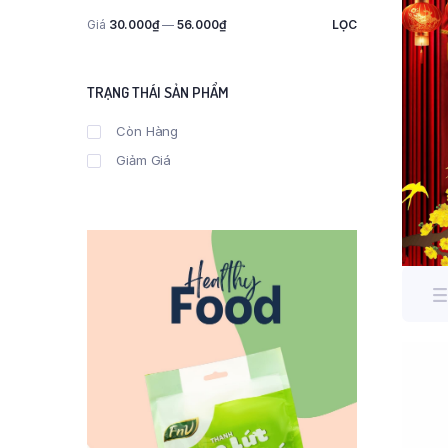
Giá
30.000₫
—
56.000₫
LỌC
Giá
Giá
thấp
cao
nhất
nhất
TRẠNG THÁI SẢN PHẨM
Còn Hàng
Giảm Giá