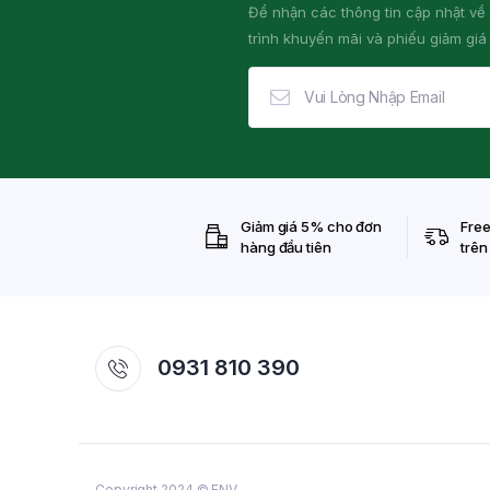
Để nhận các thông tin cập nhật v
trình khuyến mãi và phiếu giảm giá
Giảm giá 5% cho đơn
Free
hàng đầu tiên
trên
0931 810 390
Copyright 2024 © FNV