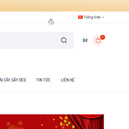
Tiếng Việt
0
0
₫
ÁI CÂY SẤY DẺO
TIN TỨC
LIÊN HỆ