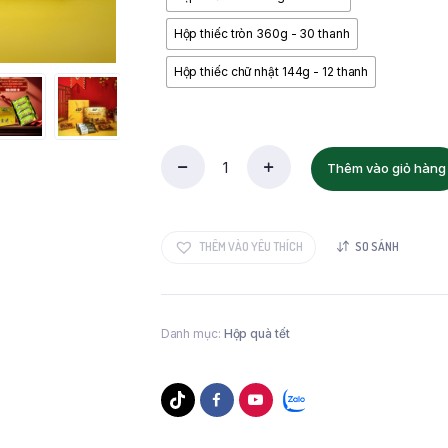
Hộp thiếc tròn 360g - 30 thanh
Hộp thiếc chữ nhật 144g - 12 thanh
Thêm vào giỏ hàng
Hộp
quà
tết
thanh
THÊM VÀO YÊU THÍCH
SO SÁNH
gạo
lứt
hạt
óc
chó
Danh mục:
Hộp quà tết
rong
biển
FnV
-
Vị
chay