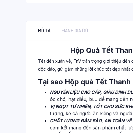
MÔ TẢ
ĐÁNH GIÁ (0)
Hộp Quà Tết Thanh
Tết đến xuân về, FnV
trân trọng
giới thiệu đến
độc đáo, gửi gắm những lời chúc tốt đẹp nhất đ
Tại sao Hộp quà Tết Thanh G
NGUYÊN LIỆU CAO CẤP, GIÀU DINH 
óc chó, hạt điều, bí… để mang đến n
VỊ NGỌT TỰ NHIÊN, TỐT CHO SỨC KH
tượng, kể cả người ăn kiêng và người 
CHẤT LƯỢNG ĐẢM BẢO, AN TOÀN VỆ 
cam kết mang đến sản phẩm chất lượ