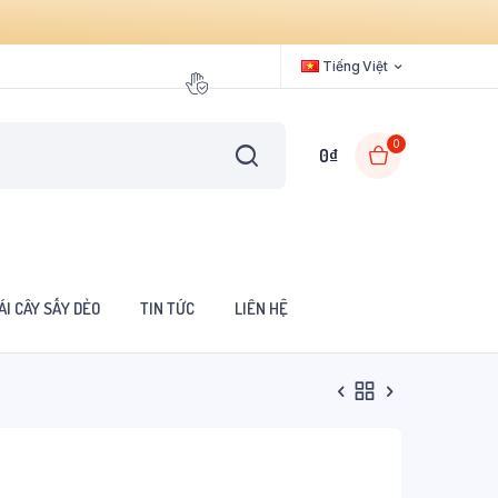
Tiếng Việt
0
0
₫
ÁI CÂY SẤY DẺO
TIN TỨC
LIÊN HỆ