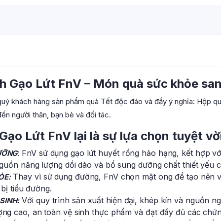
quantity
 Gạo Lứt FnV – Món quà sức khỏe san
 quý khách hàng sản phẩm quà Tết độc đáo và đầy ý nghĩa: Hộp 
ến người thân, bạn bè và đối tác.
ạo Lứt FnV lại là sự lựa chọn tuyệt vờ
: FnV sử dụng gạo lứt huyết rồng hảo hạng, kết hợp vớ
DƯỠNG
guồn năng lượng dồi dào và bổ sung dưỡng chất thiết yếu c
Thay vì sử dụng đường, FnV chọn mật ong để tạo nên vị
ỎE:
bị tiểu đường.
Với quy trình sản xuất hiện đại, khép kín và nguồn n
SINH:
ng cao, an toàn vệ sinh thực phẩm và đạt đầy đủ các chứn