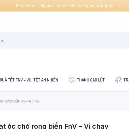
FnV Foods - Ngon lành tự nhiên, tiện gọn mỗi ngày
QUÀ TẾT FNV – VUI TẾT AN NHIÊN
THANH GẠO LỨT
TR
Ó RONG BIỂN FNV – VỊ CHAY
ạt óc chó rong biển FnV – Vị chay