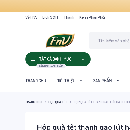
Về FNV
Lịch Sử Hình Thành
Kênh Phân Phối
TẤT CẢ DANH MỤC
TỔNG 98 SẢN PHẨM
TRANG CHỦ
GIỚI THIỆU
SẢN PHẨM
TRANG CHỦ
HỘP QUÀ TẾT
HỘP QUÀ TẾT THANH GẠO LỨT HẠT ÓC CH
Hộp quà tết thanh gạo lứt h