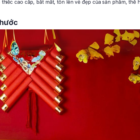
thiếc cao cấp, bắt mắt, tôn lên vẻ đẹp của sản phẩm, thể h
thước